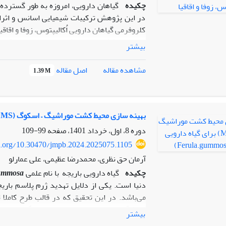
چکیده
گیاهان دارویی، امروزه به طور گسترده
در این پژوهش ترکیبات شیمیایی اسانس و اثرات
کلروفرمی گیاهان دارویی اُکالیپتوس، زوفا و اقاقیا
محصولات کشاورزی می ­شوند، مورد بررسی قرار 
بیشتر
گرم مثبت، پنج باکتری گرم منفی و نیز سه گون
اصل مقاله
مشاهده مقاله
1.39 M
همچنین، فعالیت آنتی اکسیدانتی این سه گیاه با ا
توانایی به دا
اندازه­ گیری گردیدند. بر اساس نتایج به دست 
باکتریایی به ترتیب مربوط به برگ گیاه زوفا و ب
بهینه سازی محیط کشت موراشیگ – اسکوگ (MS) برای گیاه دارویی باریجه(Ferula.gummosa)
عمده­ ترین ترکیبات تشکیل دهنده اسانس­ گیاهان ا
دوره 8، اول، خرداد 1401، صفحه
99-109
توان نتیجه گرفت که عصاره­ های این سه گیاه م
oi.org/10.30470/jmpb.2024.2025075.1105
نیمه مزرعه­ ای و مزرعه­ ای مورد استفاه قرار 
آرمان حق نظری، محمدرضا عظیمی، علی عمارلو
مدیریت تلفیقی آفات در کنترل آفات و بیماری­ها م
چکیده
گیاه دارویی باریجه با نام علمی
ummosa
دنیا است. یکی از دلایل تهدید ژرم پلاسم باریج
دانشگاه زنجان انجام شد جنین های گیاه باریج
بیشتر
بهترین غلظت محیط کشت بر میزان رشد در محی