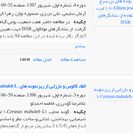
دوره 4، شماره اول، شهریور 1397، صفحه
55-69
آرمان سلیمی، علی عزیزی، منصوره توان، زهرا کر
چکیده
بیشتر
اصل مقاله
مشاهده مقاله
3.04 M
نمونه از جمعیت سقز و کمترین (صفر) متعلق به ی
شکل 0.36 PIC به عنوان آغازگرهای ب
القاء کالوس و باززایی از ریزنمونه های .
L
ahaleb
نشانگر ISSR یک روش کارآمد و قدرتمن
دوره 3، شماره اول، شهریور 1396، صفحه
59-66
پژوهش می­ تواند در برنامه ­های به­ نژادی بن­سرخ
غلامرضا گودرزی، فاطمه احمدلو
چکیده
گونه محلب (
L
Cerasus mahaleb
.
) از 
شیمیایی، بهداشتی، غذایی و ساخت عطر و اسانس،