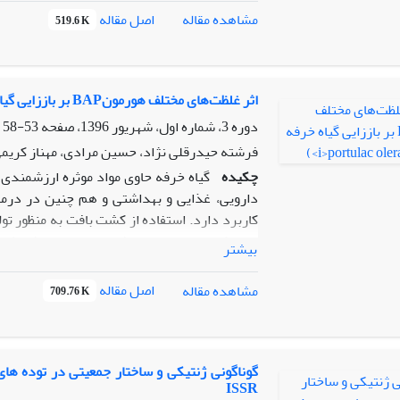
گذشت 30روز صفاتی از قبیل طول گیاهچه،
اصل مقاله
مشاهده مقاله
519.6 K
شدند. نتایج نشان دادند که میزان رشد این گیاه
دو غلظت مورد مطالعه است. با توجه به منابع در
غلظت محیط کشت بر روی شاخص های جوانه زنی و
اثر غلظت‌های مختلف هورمونBAP بر باززایی گیاه خرفه (
دوره 3، شماره اول، شهریور 1396، صفحه
53-58
فرشته حیدرقلی نژاد، حسین مرادی، مهناز کریمی،
چکیده
دارویی، غذایی و بهداشتی و هم چنین در درمان
کاربرد دارد. استفاده از کشت بافت به منظور تو
بیشتر
این تحقیق بررسی شده است. ریزنمونه مریستم 
اصل مقاله
مشاهده مقاله
709.76 K
5/1، 3 و 5/4 میلی‌گرم بر لیتر) کشت 
آمد. در محیط شاهد و غلظت 5/1 میلی‌گرم بر لیتر از این هورمون باززایی دیده نشد.
گوناگونی ژنتیکی و ساختار جمعیتی در توده ها
ISSR