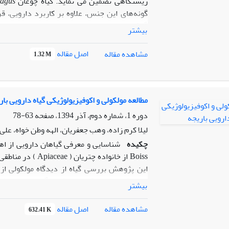
زیستگاهی تضمین می نماید. گیاه چوغان
ragus
پراکسیداز معنی­دار نبود.
گونه‌های این جنس، علاوه بر کاربرد دارویی، قر
گرفته است. در این تحقیق ابتدا بر اساس پیمایش
بیشتر
سپس در شرایط گلدانی سازگار و اهلی گردید. سپ
اصل مقاله
مشاهده مقاله
1.32 M
دقیقه، در محیط کشت MS کشت
لیتر، کشت شد. بعد از سه هفته، تشکیل کالوس
مطالعه مولکولی و اکوفیزیولوژیکی گیاه دارویی بار
3000 لوکس در غلظت 5 میلی گرم از هورمون NAA می‌باشد.
دوره 1، شماره دوم، آذر 1394، صفحه
63-78
لیلا کرم زاده، وهب جعفریان، الهه وطن خواه، علی 
چکیده
Boiss از خانواده 
جهت شناسایی موقعیت مولکولی گیاه و نیز معرفی
بیشتر
قبیل موقعیت جغرافی
زیستگاه - های طبیعی در منطقه تهم استان زنجا
اصل مقاله
مشاهده مقاله
632.41 K