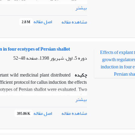
بیشتر
اصل مقاله
مشاهده مقاله
2.8 M
جمعیت p9 کمترین آلل مؤثر را دارا بود
 in four ecotypes of Persian shallot
دوره 5، اول، شهریور 1398، صفحه
48-52
به افراد در برنامه های اصلاحی آویشن را ثابت می
چکیده
ant wild medicinal plant distributed
icient protocol for callus induction, the effects
cotypes of Persian shallot were evaluated. Two
-1
ed on MS media supplemented with 1.5 mg l
of
بیشتر
ene acetic acid (NAA) in combination with 0,
 maintained at 25±1°C in the dark. The results
اصل مقاله
مشاهده مقاله
395.86 K
 when cultured on medium supplemented with 1.5
e useful for any future breeding improvement
f Persian shallot using biotechnological means.