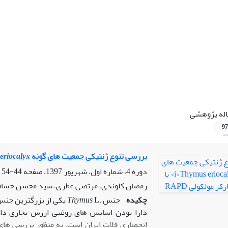
اله پژوهشی
97
بررسی تنوع ژنتیکی جمعیت های گونه
eriocalyx
دوره 4، شماره اول، شهریور 1397، صفحه
44-54
رمضان کلوندی، مرتضی عطری، سید محسن حسام
چکیده
جنس .
Thymus
L یکی از بزرگترین جنس
دارا بودن اسانس­ های روغنی ارزش تجاری دا
انحصاری فلات ایران است. به منظور بررسی های