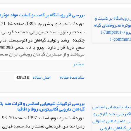
بررسی اثر رویشگاه بر کمیت و کیفیت مواد موثره 
گردید.
دوره 2، شماره اول، شهریور 1395، صفحه
64-71
سیدجابر نبوی، سید حسن زالی، جمشید قربانی، 
چکیده
رشد و تولید گیاهان در اکوسیستم ها و 
سطح دریا قرار دارد. پیرو با نام علمی
ommunis
می‌باشد و از مهمترین گیاهان رویشی ایران محسو
بیشتر
متر از سه نقطه به طور تصادفی از پایه‌های مو
سایه، خشک شد. عصاره گیاه با استفاده از روش 
اصل مقاله
مشاهده مقاله
438.63 K
کرو
بررسی ترکیبات شیمیایی اسانس و اثرات ضد باکت
گیاهان دارویی اُکالیپتوس، زوفا و اقاقیا
دوره 4، شماره دوم، اسفند 1397، صفحه
70-93
ترکیب با عناصر خاک همبستگی معنی‌داری مشاه
زهرا حدادی، قربانعلی نعمت زاده، سمیه قهاری