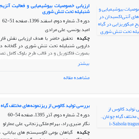
ارزیابی خصوصیات بیوشیمیایی و فعالیت آنزیم‌
شنبلیله تحت تنش شوری
دوره 3، شماره دوم، اسفند 1396، صفحه
51-62
امید یونسی، علی مرادی
چکیده
تحقیق حاضر با هدف ارزیابی نقش قارچ
دارویی شنبلیله تحت تنش شوری در گلخانه دا
بصورت فاکتوریل و در قالب طرح بلوک کامل تصا
ت
بیشتر
تلقیح قارچ میکوریزایی
Glomus mosseae
) بود
کلونیزاسیون ریشه، درصد اسانس، محتوای پرولین
مشاهده مقاله
گایاکول پراکسیداز بود. نتایج به دست آمده نش
شنبلیله بود. به نحوی که با افزایش شدت تنش 
یافت. به کارگیری تیمار میکوریزایی موجب اف
همچنین تنش شوری کاهش درصد کلونیزاسیون ر
بررسی تولید کالوس از ریزنمونه‌های مختلف گیاه 
هوایی را به همراه داشت. به کارگیری تیمار می
دوره 2، شماره دوم، آذر 1395، صفحه
54-60
به لحاظ میزان پرولین میان گیاهان میکوریزای
نگار منیری راد، بهرام ملکی زنجانی، علی عمارلو
آنزیم­های آنتی­اکسیدان مورد ارزیابی گردید. ا
چکیده
گیاهان بومی اکوسیستم های بیابانی، 
آنتی‌اکسیدان شنبلیله به ویژه در شرایط تنش ش