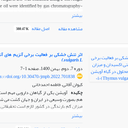
the oil were identified by gas chromatography-
re included thymol (48.9 %),
p
-cymene (15.8
بیشتر
d 4-terpineol (3.2 %) that identified by gas
ntration (MIC) values obtained for thyme oil
اصل مقاله
مشاهده مقاله
380.47 K
tic fungicides such as Thiabendazole and
compound found in thyme oil was effective in
me oil after suitable formulation could be used
y
Rhizoctonia solani
are common in many parts
اثر تنش خشکی بر فعالیت برخی آنزیم های آن
vulgaris L.)
of the world.
دوره 7، دوم، بهمن 1400، صفحه
1-7
ps://doi.org/10.30470/jmpb.2022.701838
کیوان آقائی، فاطمه احمدخانی
چکیده
آویشن یکی از گیاهان دارویی مهم است
هم بصورت وسیعی در ایران و جهان کشت می شود.
میزان کم بارندگی در کشور لازم است تحقیقاتی
شود. تنش خشکی علاوه بر کاهش محصولات زراعی 
بیشتر
می شود. به همین دلیل به منظور بررسی مکانی
خشکی در این گیاهان دارویی با ارزش، فعالیت تع