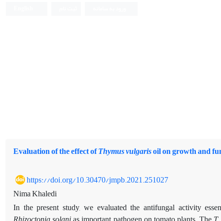
ورود به سامانه
ثبت نام
English
Evaluation of the effect of
Thymus vulgaris
oil on growth and fu
https://doi.org/10.30470/jmpb.2021.251027
Nima Khaledi
In the present study, we evaluated the antifungal activity essen
Rhizoctonia solani
as important pathogen on tomato plants. The
T.