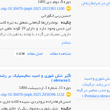
دوره 8، دوم، دی 1401
آنتی‌اکسیدانی مناسب، در طراحی درمان‌های کم
oi.org/10.30470/jmpb.2025.2023383.1100
مورد استفاده قرار گیرد
حسین ربی انگورانی
چکیده
دارویی مصرف می گردد.با توجه به تغییرات ترکی
بیشتر
a millefolium
زنجان پس از انتخاب نمونۀ مناسب گیاهی کل پی
اصل مقاله
مشاهده مقاله
1.12 M
در شرایط سایه اتاق به شکل مخلوط همگن پودر
تشکیل دهنده اسانس با استفاده از دستگاه کرو
oleracea L.)
دوره 11، شماره 1، اردیبهشت 1404
دارای رنگ سفید با بازده 74/0 درصد بود که 47 ترکیب 81.05 درصداسانس را بخود اختصاص داد.
oi.org/10.30470/jmpb.2025.2056596.1132
حسن فرهادزاده بروجردی، سپیده کلاته جاری، م
چکیده
تنش شوری به‌عنوان یکی از چالش‌های ا