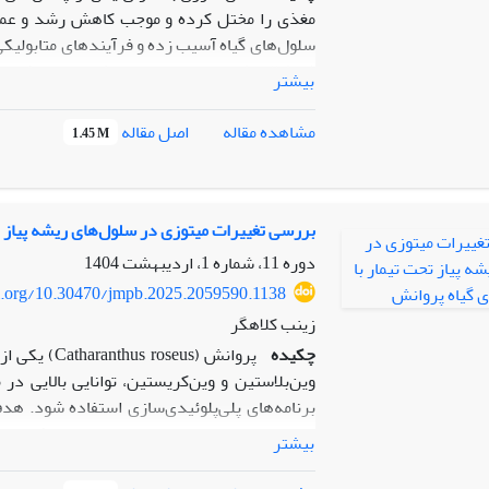
مغذی را مختل کرده و موجب کاهش رشد و عملک
سلول‌های گیاه آسیب زده و فرآیندهای متابولیکی
بیشتر
تصادفی بصورت فاکتوریل با سه تکرار بررسی 
اصل مقاله
مشاهده مقاله
1.45 M
شوری را تعدیل کرد. همچنین، اگرچه شوری مو
اکسیداتیو و حفظ عملکرد فتوسنتزی، تحمل گیاه 
اسید می‌تواند به‌عنوان یک راهکار مؤثر برای اف
بررسی تغییرات میتوزی در سلول‌های ریشه پیاز ت
دوره 11، شماره 1، اردیبهشت 1404
oi.org/10.30470/jmpb.2025.2059590.1138
زینب کلاهگر
چکیده
پروانش (eus
وین‌بلاستین و وین‌کریستین، توانایی بالایی در
برنامه‌های پلی‌پلوئیدی‌سازی استفاده شود. هد
بیشتر
و به پیاز اعمال شدند. آزمایش به صورت کاملاً
طول و تعداد ریشه، زمان ریشه‌زایی، شاخص میتو