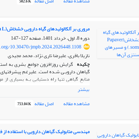
اصل مقاله
مشاهده مقاله
502.6 K
تنش خشکی در گیاه آویشن خوراکی (
ulgaris
ظرفیت زراعی قرار گرفتند. نتایج نشان داد تیما
مروری بر آلکالوئیدهای گیاه دارویی خشخاش(Papaver somniferum L.) و مسیرهای بیوسنتزی آن‌ها
دوره 8، اول، خرداد 1401، صفحه
127-147
oi.org/10.30470/jmpb.2024.2026448.1108
مکانیسم های تحمل تنش خشکی در آویشن افزایش ف
نازیلا باقری، علیرضا تاری نژاد، محمد مجیدی
چکیده
گرایش روزافزون جوامع بشری به استفا
گیاهان دارویـی شـده است. علیرغم پیشرفتهای ز
منابع گیاهی تنها راه دستیابی بـه بسیاری از م
هستند که به عنوان تسکین دهنده و ضددرد شناخ
بیشتر
اصل مقاله
مشاهده مقاله
753.04 K
متعلق بـه 150خـانواده گیاهی شناخ
اسکوپولامین دارای کـاربرد گـسترده‌ای در پ
صنایع دارویی، استفاده از آنها در فرآورده‌های
مهندسی متابولیک گیاهان دارویی با استفاده از فناوری Cas
تکنیک‌های نوینی همچون کشت سلول و بافـت گ