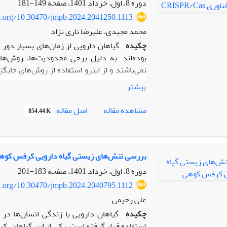
دوره 8، اول، خرداد 1401، صفحه
149-181
وسیع و تجاری سازی آن با استفاده از بیورآک
oi.org/10.30470/jmpb.2024.2041250.1113
آلکالوئیدهای خشخاش و مسیرهای بیوسنتزی آنها
محمد مجیدی، علیرضا تاری نژاد
زمینه مفید باشد.
چکیده
گیاهان دارویی از زمان‌های بسیار دور 
بوده‌اند. به دلیل برخی محدودیت‌ها، روش‌های
نمی‌باشند و از اینرو استفاده از روش‌های جایگ
کارامد برای افزایش تولید ترکیبات دارویی و 
بیشتر
تولید متابولیت‌های مورد نظر و کاهش تولید مت
گیاهان می‌گردد. در حال حاضر روش‌های بسیاری 
اصل مقاله
مشاهده مقاله
854.44 K
که در این م
چشمگیر این فناوری بر بهبود متابولیکی گیاهان د
در خصوص اهمیت گیاهان دارویی و متابولیت‌ه
بررسی تنش‌های زیستی گیاه دارویی کرفس کوه
عمل آن در ویرایش ژن‌ها پرداخته‌ایم. سپس کار
دوره 8، اول، خرداد 1401، صفحه
183-201
تمرکز بر سه گروه عمده متابولیت‌های گیاهی یعنی
oi.org/10.30470/jmpb.2024.2040795.1112
است. بخش بعدی به طرح برخی از چالش‌های موجو
علی رحیمی
راه‌ حل‌های پیشنهادی می‌پردازد. در پایان نیز
چکیده
گیاهان دارویی با زندگی انسان‌ها در
بطور خلاصه توضیح داده شده است.
استفاده قرار گرفته است. یکی از این گیاهان، 