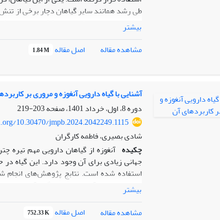
طی رشد همانند سایر گیاهان دچار برخی از تنش
تنش‌های دمایی، رطوبتی و خشکی در محل رشد 
بیشتر
است. در محل رشد طبیعی این گیاه شوری وجود ند
است. با شناخت شرایط اکولوژیکی محل رویش آن 
اصل مقاله
مشاهده مقاله
1.84 M
پره Eupithecia sp. از آفات منطقه
آشنایی با گیاه دارویی آنغوزه و مروری بر کاربرده
دوره 8، اول، خرداد 1401، صفحه
203-219
camelorum Fisch) اشاره کرد.
oi.org/10.30470/jmpb.2024.2042249.1115
شادی بصیری، فاطمه کارگران
چکیده
آنغوزه از گیاهان دارویی مهم تیره چ
جهانی زیادی برای آن وجود دارد. این گیاه در ح
استفاده شده است. نتابج پژوهش‌های انجام ش
ضدباکتریایی و آنتی‌اکسیدانی گیاه آنغوزه است
بیشتر
طوری که از این گیاه به عنوان افزودنی، طعم د
آنغوزه در صنایع آرایشی - بهداشتی نیز کاربرد
اصل مقاله
مشاهده مقاله
752.33 K