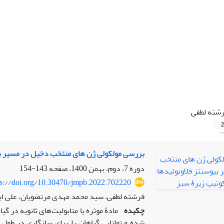
شته لطفی
2
بررسی مولکولی ژن های منتخب‌ دخیل در مسیر بی
دوره 7، دوم، بهمن 1400، صفحه
143-154
ps://doi.org/10.30470/jmpb.2022.702220
فرشته لطفی، سید محمد مهدی مرتضویان، علی ا
چکیده
مادۀ موثره یا متابولیت‌های ثانویه در گ
شده و توانایی گیاهان را برای سازگاری در طول 