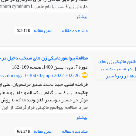
توده‌های اهلی و وحشی این گیاه هستیم. در تحق
بیشتر
حاصل
قرارگرفتند. DNA از برگ‌های جوا
اصل مقاله
مشاهده مقاله
529.41 K
به انجام آزمایش PCR و مشاهدۀ 
منتخب؛ چندشکلی طولی قطعات حاصل از تکثیر به
شد. این آزمایش نتوانست قرار گرفتن دو اکوتیپ
عصاره، در دو گروه متفاوت را از نظر ژن های م
مطالعۀ بیوانفورماتیکی ژن های منتخب دخیل در م
توالی های DN1196 و DN32640) را در تنش خشکی و آبیاری معمولی در تحقیق گذشته تایید نماید.
دوره 7، دوم، بهمن 1400، صفحه
169-182
ps://doi.org/10.30470/jmpb.2022.702226
فرشته لطفی، سید محمد مهدی مرتضویان، علی ا
چکیده
زیرۀ سبز گیاهی یکساله و علفی و متعلق
بیشتر
اصل مقاله
مشاهده مقاله
632.57 K