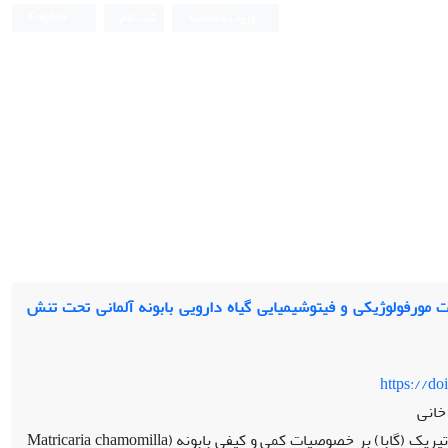
ورود به سامانه
ثبت نام
English
ات مورفولوژیکی و فیتوشیمیایی گیاه دارویی بابونه آلمانى تحت تنش
https://d
خانی
تاثیر کاربرد پرولین و اسید گاما آمینوبوتیریک (گابا) بر خصوصیات کمی و کیفی بابونه (Matricaria chamomilla