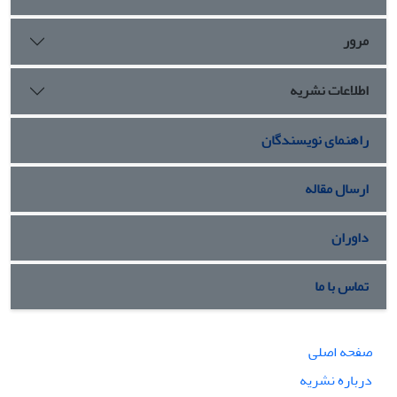
germacrene D (92/11 درصد)، α-cadinol(90/7 درصد)، thymol
(91/6 درصد)، n-hexadecanoic acid (82/4 درصد)، spathulenol
مرور
(44/4 درصد) و α-muurolene (22/4 درصد) بودند. ارزیابی
ترکیبات فنولی نشان داد که میزان فنل کل و فلاونوئید در گل
اطلاعات نشریه
(8/81 و 5/3 میلی‌گرم بر گرم عصاره خشک) بیشتر از برگ (10/56
و 3 میلی‌گرم بر گرم عصاره خشک) بود. بنابراین، اندام گل پولک
به دلیل داشتن درصد اسانس بالاتر و غنای بیشتر در ترکیبات
راهنمای نویسندگان
فنولی، برای کاربردهای صنعتی، به‌ویژه در زمینه اسانس‌گیری،
مناسب‌تر از اندام برگ محسوب می‌شود.
ارسال مقاله
داوران
تماس با ما
صفحه اصلی
درباره نشریه