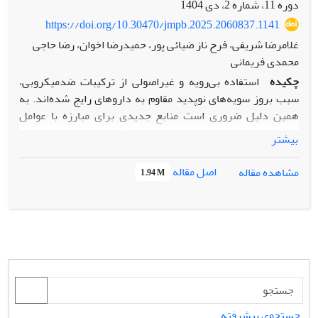
دوره 11، شماره 2، دی 1404
https://doi.org/10.30470/jmpb.2025.2060837.1141
غلامرضا شریفی، فرح ناز ضیائی پور، حمیدرضا اخوان، رضا حاجی
محمدی فریمانی
چکیده
استفاده بی‌رویه و غیراصولی از ترکیبات ضدمیکروبی،
سبب بروز سویه‌های نوپدید مقاوم به داروهای رایج شده‌اند. به
همین دلیل ضروری است منابع جدیدی برای مبارزه با عوامل
بیماری‌زای میکروبی، کشف و معرفی گردد. هدف این مطالعه
بیشتر
بررسی اثر ضدباکتریایی عصاره اتانولی برگ کنار بر چهار باکتری
اشریشیا کلی، استافیلوکوکوس اورئوس، استافیلوکوکوس
اصل مقاله
مشاهده مقاله
1.94 M
اپیدرمیدیس و کورینه‌باکتریوم گلوتامیکوم می‌باشد. غربال‌گری
اولیه اثر ضدباکتریایی عصاره برگ کنار با روش انتشار دیسک
انجام شد. در گام بعد، حداقل غلظت مهارکنندگی با استفاده از
روش رقت‌سازی در میکروپلیت تعیین گردید و حداقل غلظت
کشندگی نیز با کشت میکروبی مشخص شد. بر اساس نتایج،
بیشترین اثر ضدباکتریایی عصاره برگ کنار بر کورینهباکتریوم
گلوتامیکوم مشاهده شد. نتایج آزمون رقت‌سازی در میکروپلیت
نشان داد که حداقل غلظت مهار کنندگی برای تمامی باکتری‌ها به
جستجوی پیشرفته