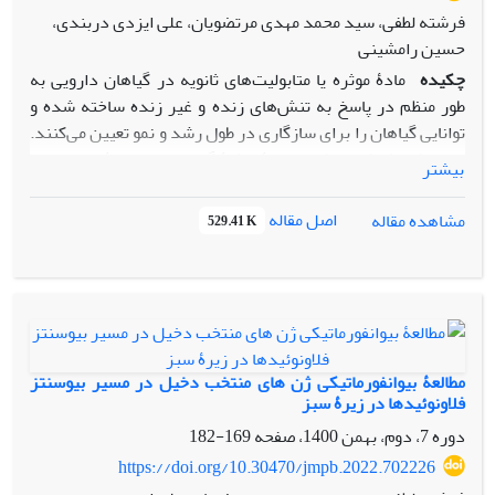
فرشته لطفی، سید محمد مهدی مرتضویان، علی ایزدی دربندی،
حسین رامشینی
چکیده
مادۀ موثره یا متابولیت‌های ثانویه در گیاهان دارویی به
طور منظم در پاسخ به تنش‌های زنده و غیر زنده ساخته شده و
توانایی گیاهان را برای سازگاری در طول رشد و نمو تعیین می‌کنند.
جهت افزایش کمی و کیفی مادۀ موثرۀ گیاه داروئی زیرۀ سبز، با نام
بیشتر
علمی Cuminum cyminum L از خانواده چتریان، نیازمند شناسایی
ژرم پلاسم و ژن‌های مفید در توده‌های اهلی و وحشی این گیاه
اصل مقاله
مشاهده مقاله
529.41 K
هستیم. در تحقیق حاضر، پنج ژن منتخب در مسیر بیوسنتز
فلاونوئیدها در زیرۀ سبز، حاصل از تحقیقات قبلی مبتنی بر روش
NGS که بیشترین تغییر بیانی را در تنش خشکی داشتند، مورد
اعتبارسنجی قرارگرفتند. DNA از برگ‌های جوان اکوتیپ‌های
منتخب کشت شده، استخراج و با ژل آگارز کیفیت سنجی شد. با
توجه به انجام آزمایش PCR و مشاهدۀ تک باند در تمام موارد و
مطالعۀ بیوانفورماتیکی ژن های منتخب دخیل در مسیر بیوسنتز
عدم وجود تفاوت در طول قطعه تکثیر شده میان اکوتیپ‌های
فلاونوئیدها در زیرۀ سبز
منتخب؛ چندشکلی طولی قطعات حاصل از تکثیر به دلیل وجود
دوره 7، دوم، بهمن 1400، صفحه
169-182
نواحی دارای حذف و اضافه بین ژنوتیپ‌‌های مختلف، رد شد. این
https://doi.org/10.30470/jmpb.2022.702226
آزمایش نتوانست قرار گرفتن دو اکوتیپ مورد مطالعه صدوق و