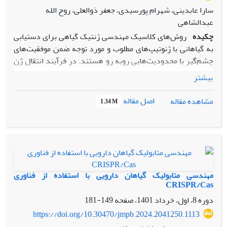
سارا عابدینی، شهرام پورسیدی، جعفر ذوالعلی، روح الله
عبدالشاهی
چکیده
روش‌های کلاسیک مهندسی ژنتیک گیاهی برای دستیابی
به گیاهانی با ژنوتیپ‌های مطلوب و مورد توجه ضمن موفقیت‌های
چشم‌گیر با محدودیت‌هایی روبه رو هستند. در فرآیند انتقال ژن
به گیاهان، مولکول‌های زیستی باید با عبور از دیواره سلولی سخت
بیشتر
و چند لایه گیاه به هسته سلول گیاهی انتقال داده شوند. در
پزشکی و علوم زیستی نانوتکنولوژی به طور گسترده‌ای به
اصل مقاله
مشاهده مقاله
1.34 M
کارگرفته شده است و از نانومواد مختلف مانند نانولوله‌های کربنی
تک دیواره (Single Walled Carbon Nanotubes, SWCNTs)به
عنوان ناقل غیر ویروسی برای انتقال ملکول‌های زیستی جهت
انتقال هدفمند استفاده شده است. در این مطالعه، پس از عاملدار
کردن و تغییر سطح CNTs و بارگیری بارگیری pDNA حاوی ژن
گزارشگر mgfp5-ER نانوحامل تهیه شد. در مرحله بعد، انتقال ژن
مهندسی متابولیک گیاهان دارویی با استفاده از فناوری
به سلول‌های گیاهی توسط نانوحامل تهیه شده SWCNTs@pDNA
CRISPR/Cas
انجام شد. موفقیت انتقال ژن توسط ردیایی سیگنال فلورسنت ژن
دوره 8، اول، خرداد 1401، صفحه
149-181
گزارشگر mgfp5-ER مورد بررسی قرار کرفت. نتایج این پژوهش
https://doi.org/10.30470/jmpb.2024.2041250.1113
تهیه نانوحامل با ظرفیت بالا برای بارگیری pDNA بر سطح آن و