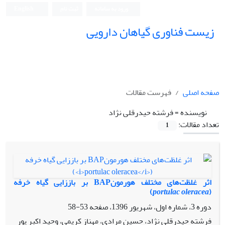
ورود به سامانه
ثبت نام
English
زیست فناوری گیاهان دارویی
صفحه اصلی
فهرست مقالات
نویسنده =
فرشته حیدرقلی نژاد
تعداد مقالات:
1
اثر غلظت‌های مختلف هورمونBAP بر باززایی گیاه خرفه
)
portulac oleracea
(
دوره 3، شماره اول، شهریور 1396، صفحه
53-58
فرشته حیدرقلی نژاد، حسین مرادی، مهناز کریمی، وحید اکبر پور