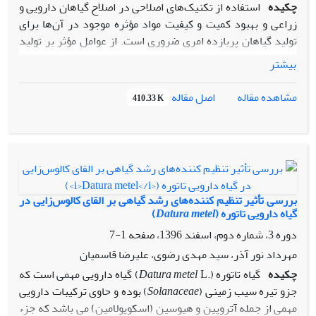
چکیده
استفاده از تکنیک‌های اصلاحی در اصلاح گیاهان دارویی و
زراعی و بهبود کمیت و کیفیت مواد مؤثره موجود در آن‌ها برای
تولید گیاهان پربازده امری ضروری است. از عوامل مؤثر بر تولید
کالوس و باززایی می‌توان به ژنوتیپ، تنظیم‌کننده‌های رشد، محیط
بیشتر
کشت، سن و نوع ریزنمونه و شرایط محیطی اشاره کرد. در این
تحقیق القای کالوس در هفت گونه گیاهی (
،
Daucus carota
اصل مقاله
مشاهده مقاله
410.33 K
Dracocephalum kotschyi
،
Hyssopus officinalis
،
Galega
officinalis
،
Amsonia tubemaemontana
،
Moringa oliefera
،
Urtica
dioica
) در شرایط
In vitro
مورد بررسی قرار گرفته است که میزان
القای کالوس و اندام‌زایی بر روی ریزنمونه برگی در محیط
کشت‌های MS و WPM با غلظت‌های مختلفی از تنظیم‌کننده‌های
رشد ارزیابی شد. بدین منظور،‌ آزمایش فاکتوریل در قالب طرح
بررسی تأثیر تنظیم کننده‌های رشد گیاهی بر القای کالوس‌زایی در
کاملا تصادفی طراحی گردید و اثرات ژنوتیپی در القا کالوس و
گیاه دارویی تاتوره (
Datura metel
)
متعاقب آن تکثیر گیاه مشاهده شد. نتایج نشان داد که
Daucus
دوره 3، شماره دوم، اسفند 1396، صفحه
1-7
Moringa oliefera
،‌
carota
و
Hyssopus officinalis
از نظر القای
مهرداد نور آذر، سید مهدی رضوی، علیرضا قاسمیان
کالوس با سایر گونه ها ‌اختلاف معنی‌داری داشتند.
چکیده
گیاه تاتوره (.
Datura metel
L) گیاه دارویی مهمی است که
جزو تیره سیب زمینی (
Solanaceae
) بوده و حاوی ترکیبات دارویی
مهمی از جمله آتروپین و هیوسین (اسکوپولامین) می­ باشد که جزء