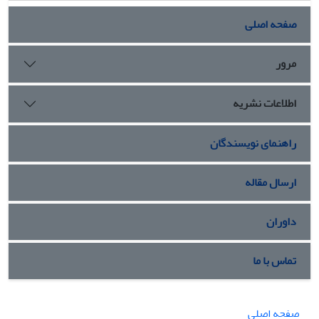
کمپلکس ایرینوتکان-HSA می‌باشند. آزمایش‌های نشانگرهای
رقابتی نشان داد که دارو به جایگاهI در HSA پیوند می‌شود که با
صفحه اصلی
داکینگ مولکولی مورد تایید قرار گرفت. فاصله (
r
) میان HSA و
ایرینوتکان بر پایه تئوری انتقال انرژی غیرتابشی فورستر (Förster)
مرور
تعیین شد. آنالیز کمی طیف‌های CD فرابنفش-دور و FT-IR نشان
داد که ایرینتوتکان موجب القای تغییراتی در ساختارهای دوم و
اطلاعات نشریه
سوم پروتئین شده است.
راهنمای نویسندگان
ارسال مقاله
داوران
تماس با ما
صفحه اصلی