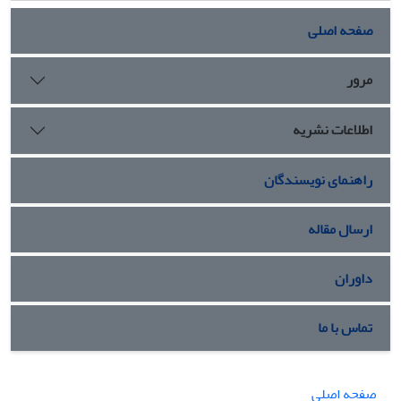
کمپلکس ایرینوتکان-HSA می‌باشند. آزمایش‌های نشانگرهای
رقابتی نشان داد که دارو به جایگاهI در HSA پیوند می‌شود که با
صفحه اصلی
داکینگ مولکولی مورد تایید قرار گرفت. فاصله (
r
) میان HSA و
ایرینوتکان بر پایه تئوری انتقال انرژی غیرتابشی فورستر (Förster)
مرور
تعیین شد. آنالیز کمی طیف‌های CD فرابنفش-دور و FT-IR نشان
داد که ایرینتوتکان موجب القای تغییراتی در ساختارهای دوم و
اطلاعات نشریه
سوم پروتئین شده است.
راهنمای نویسندگان
ارسال مقاله
داوران
تماس با ما
صفحه اصلی