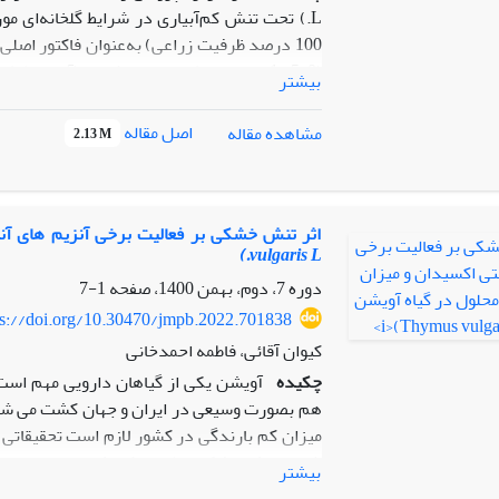
(5/0و 1 میلى‌مولار) به همراه شاهد (آب مق
بیشتر
اصل مقاله
مشاهده مقاله
2.13 M
اثر تنش خشکی بر فعالیت برخی آنزیم های آن
vulgaris L.)
خشکی داشتند.
دوره 7، دوم، بهمن 1400، صفحه
1-7
ps://doi.org/10.30470/jmpb.2022.701838
کیوان آقائی، فاطمه احمدخانی
چکیده
آویشن یکی از گیاهان دارویی مهم است
هم بصورت وسیعی در ایران و جهان کشت می شود.
میزان کم بارندگی در کشور لازم است تحقیقاتی
شود. تنش خشکی علاوه بر کاهش محصولات زراعی 
بیشتر
می شود. به همین دلیل به منظور بررسی مکانی