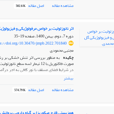
خشکی در این گیاهان دارویی با ارزش، فعالیت تع
اصل مقاله
مشاهده مقاله
502.6 K
تنش خشکی در گیاه آویشن خوراکی (
ulgaris
ظرفیت زراعی قرار گرفتند. نتایج نشان داد تیما
اثر نانوزئولیت بر خواص مرفولوژیکی و فیزیولوژ
دوره 7، دوم، بهمن 1400، صفحه
19-35
ps://doi.org/10.30470/jmpb.2022.701840
مکانیسم های تحمل تنش خشکی در آویشن افزایش ف
مجتبی محمودی
چکیده
به منظور بررسی اثر تنش خشکی بر رش
صورت فاکتوریل با 12 تیمار (سه س
در شرایط فضای مسقف با نور کافی به اجر درآم
خاک، وزن مرجع در شرایط ظرفیت زراعی تعیین
بیشتر
مورفولوژی: رشد قطری، ارتفاع نهال، تعداد برگ،
اصل مقاله
مشاهده مقاله
574.79 K
و دور آبیاری 4 روز بدست آمده است. اثر
در تیمار
شاخص­های اندازه گیری شده به غیر از وزن خشک 
همزیستی قارچ میکوریزا بر گیاه دارویی پروانش 