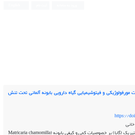
ورود به سامانه
ثبت نام
English
ات مورفولوژیکی و فیتوشیمیایی گیاه دارویی بابونه آلمانى تحت تنش
https://d
خانی
تاثیر کاربرد پرولین و اسید گاما آمینوبوتیریک (گابا) بر خصوصیات کمی و کیفی بابونه (Matricaria chamomilla