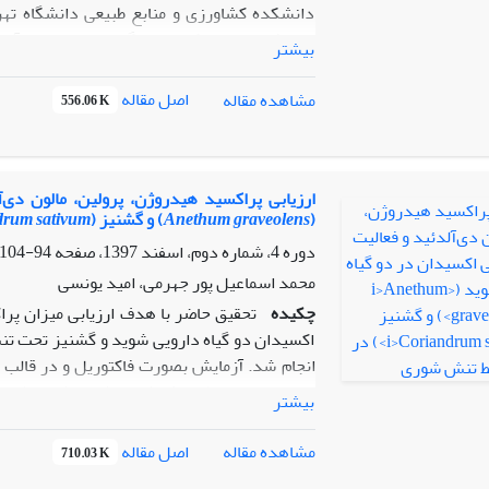
دانشکده کشاورزی و منابع طبیعی دانشگاه تهر
بیشتر
120 میلی­مولار نمک کلرید سدیم و دو سطح تلقیح میکوریزایی (تلقیح و عدم تلقیح قارچ میکوریزایی
بودند. صفات مورد ارزیابی شامل میزان نشت یونی،
اصل مقاله
مشاهده مقاله
556.06 K
اکسیدان سوپراکسید دیسمیوتاز، کاتالاز و گایاک
صفات فیزیولوژیکی مورد ارزیابی را نشان داد.
دی­آلدئید، غلظت پرولین به میزان قابل ملاحظه ­
حساسیت بالاتر این اندام به تنش شوری می­ باش
ارزیابی پراکسید هیدروژن، پرولین، مالون دی‌
(
Anethum graveolens
) و گشنیز (
drum sativum
و میزان نشت یونی در شرایط تنش گردید. همچنین
تنش شوری موجب افزایش فعالیت آنزیم­ های آنتی 
دوره 4، شماره دوم، اسفند 1397، صفحه
94-104
از اندام هوایی بود. شدت فعالیت آنزیم کاتالاز 
محمد اسماعیل پور جهرمی، امید یونسی
مؤثری در ارتقاء رشد و فعالیت آنزیم‌های آنت
چکیده
تحقیق حاضر با هدف ارزیابی میزان پراکس
گیاهان میکوریزایی و غیرمیکوریزایی تفاوت چندان
اکسیدان دو گیاه دارویی شوید و گشنیز تحت تن
انجام شد. آزمایش بصورت فاکتوریل و در قالب 
بیشتر
و گشنیز بود. صفات مورد ارزیابی شامل غلظت پراکس
اکسیدان سوپراکسید دیسمیوتاز، کاتالاز و گایاک
اصل مقاله
مشاهده مقاله
710.03 K
تنش شوری بر میزان پراکسید هیدروژن، مالون 