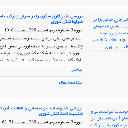
غلظت آنها به میزان قابل ملاحظه ­ای در هر دو گی
بیشتر بود که حاکی از حساسیت بالاتر این گی
آنزیم ­های آنتی­ اکسیدان گردید. فعالیت هر سه آ
بررسی تاثیر قارچ میکوریزا بر میزان و ترکیب ا
شرایط تنش شوری
فعالیت آنزیم کاتالاز به مراتب بالاتر از گشنی
سوپراکسید دیسمیوتاز و پراکسیداز تفاوت چندانی
دوره 3، شماره دوم، اسفند 1396، صفحه
8-19
امید یونسی، علی مرادی، محمد رضا محمد شفیعی
چکیده
تحقیق حاضر با هدف ارزیابی نقش قارچ
شوری در گلخانه دانشکده کشاورزی و منابع طبیع
120 میلی­مولار نمک کلرید سدیم)، دو سطح تلقیح میکوریزایی (تلقیح و عدم تلقیح قارچ میکوریزایی
بیشتر
اندام گیاهی (برگ، سرشاخه گلدار و بذر) بودند
مشاهده مقاله
گردید. نتایج بدست آمده افزایش درصد و عملک
تمامی تیمارهای شوری درصد و عملکرد اسانس سر
میکوریزایی در شرایط تنش اثر چندانی بر در
سرشاخه­های گلدار به میزان قابل توجهی افزای
ارزیابی خصوصیات بیوشیمیایی و فعالیت آنزیم‌
شنبلیله تحت تنش شوری
هیدروکاروون ترکیباتی بودند که به طور مشترک
ترکیبات اصلی برگ و سرشاخه­های گلدار و لیمو
دوره 3، شماره دوم، اسفند 1396، صفحه
51-62