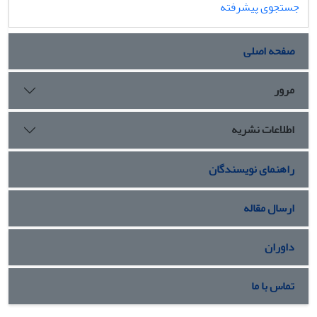
جستجوی پیشرفته
محیط کشت PDA مورد استفاده قرار گرفت و محیط کشت بدون
اسانس به­عنوان شاهد در نظر گرفته شد. نتایج این تحقیق نشان
داد که اسانس گیاه پونه تأثیر معنی‌داری در بازدارندگی از رشد
صفحه اصلی
قارچ­ های بیماری­زا دارد و با افزایش غلظت، اثر بازدارندگی به طور
معنی‌داری افزایش می­ یابد، به طوری‌ که بیشترین اثر بازدارندگی
مرور
(IP) از رشد قارچ­ ها در غلظت­ های 2.5، 2، 1.5، 1، 0.8 و 0.6
میلی‌لیتر اسانس بر لیتر محیط کشت مشاهده شد.
اطلاعات نشریه
راهنمای نویسندگان
ارسال مقاله
داوران
تماس با ما