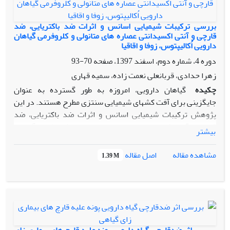
نظر ازترکیب 106 ماده تشکیل شده است که 15 ترکیب نماینده
64/54 درصد کل اسانس بودند، مهمترین ترکیبات اصلی شناسایی
بررسی ترکیبات شیمیایی اسانس و اثرات ضد باکتریایی، ضد
شده در اسانس عبارت از: آلفا- توجن (21/2%)کامفن (38/2%)،
قارچی و آنتی اکسیدانتی عصاره های متانولی و کلروفرمی گیاهان
دارویی اُکالیپتوس، زوفا و اقاقیا
سابینین (53/0%)، 1و8-سینئول (اکالیپتول) (71/5%)، تریپینین4-
ال (55/2%)، نونانال (25/4%)، کامفور (87/9%)، (+)2بورنانون
دوره 4، شماره دوم، اسفند 1397، صفحه
70-93
(59/5%)، اندوبورنئول (05/4%)، آلفاتریپنول (46/2%)، روزفوران
زهرا حدادی، قربانعلی نعمت زاده، سمیه قهاری
(52/3%)، کاریوفیلین (64/0%)، آلفافرانسن (83/1%)، تریپینولن
چکیده
گیاهان دارویی، امروزه به طور گسترده به عنوان
(44/3%) و کاریوفیلن­اکسید (62/5%) بودند.
جایگزینی برای آفت ­کش­های شیمیایی سنتزی مطرح هستند. در این
پژوهش ترکیبات شیمیایی اسانس و اثرات ضد باکتریایی، ضد
قارچی و آنتی اکسیدانتی عصاره­ های متانولی و کلروفرمی گیاهان
بیشتر
دارویی اُکالیپتوس، زوفا و اقاقیا روی پاتوژن­های مهم گیاهی که
معمولاً باعث آسیب­های غیر قابل جبران به محصولات کشاورزی می ­
اصل مقاله
مشاهده مقاله
1.39 M
شوند، مورد بررسی قرار گرفته­ اند. جداسازی و شناسایی ترکیبات
موجود در اسانس­های بدست آمده، با استفاده از دستگاه GC/MS
انجام شد. فعالیت ضد میکروبی بر روی 11 میکرواُرگانیسم از
جمله؛ سه باکتری گرم مثبت، پنج باکتری گرم منفی و نیز سه گونه
قارچ با استفاده از روش انتشار دیسک مورد بررسی قرار گرفتند.
همچنین، فعالیت آنتی اکسیدانتی این سه گیاه با اندازه­ گیری