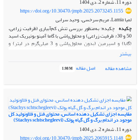
دوره 11، شماره 2، دی 1404
https://doi.org/10.30470/jmpb.2025.2073245.1155
لمیا Lamia، مریم سرخسی، ,وحید سرابی
چکیده
چکیده: به‌منظور بررسی تنش کم‌آبیاری (ظرفیت زراعی،
50 و 30% ظرفیت زراعی) و محلول‌پاشی با گاما آمینو بوتیریک اسید
(گابا) و اسپرمین (بدون محلول‌پاشی و 3 میلی‌گرم در لیتر) و
کاربرد توام آن‌ها بر رشد و برخی صفات فیزیولوژیک ریحان
بیشتر
آزمایشی اجرا گردید. بالاترین بیوماس گیاه در تیمار آبیاری در
شرایط ظرفیت زراعی همراه با محلول‌پاشی همزمان اسپرمین و گابا
اصل مقاله
مشاهده مقاله
1.98 M
مشاهده شد. بیشترین محتوای کلروفیل a، کلسیم، منیزیم، فسفر
و پتاسیم در تیمار آبیاری در شرایط ظرفیت زراعی مشاهده شد.
تیمار‌های آبیاری در شرایط ظرفیت‌ زراعی و 50% ظرفیت ‌زراعی
موجب افزایش محتوای کلروفیل b و نیتروژن شد. آبیاری در 30
درصد ظرفیت زراعی موجب افزایش محتوای پراکسید هیدروژن،
مالون دی‌آلدئید و افزایش پرولین شد. هرسه ترکیب مورد
مقایسه اجزای تشکیل دهنده اسانس، محتوای فنل و فلاونوئید کل
استفاده در محلول‌پاشی ( گابا، اسپرمین و مخلوط گابا + اسپرمین)
موجود در اندام برگ و گل گیاه پولک (Stachys schtschegleevi)
موجب افزایش محتوای کلروفیل b، نیتروژن و پتاسیم شد.
دوره 11، شماره 2، دی 1404
محلول‌پاشی همزمان گابا و اسپرمین موجب کاهش محتوای
https://doi.org/10.30470/jmpb.2025.2065915.1148